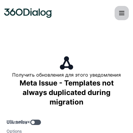
360dialog - Получать обновления по Webhook
Получить обновления для этого уведомления
Meta Issue - Templates not
always duplicated during
migration
URL вебхука
Customize
Options