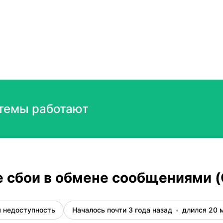
oud API) – Детали инцидента
темы работают
 сбои в обмене сообщениями (C
 недоступность
Началось почти 3 года назад
длился 20 