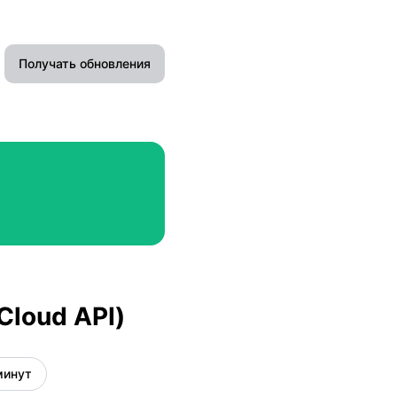
Получать обновления
Email
Slack
Microsoft Teams
Google Чат
Webhook
loud API)
API
минут