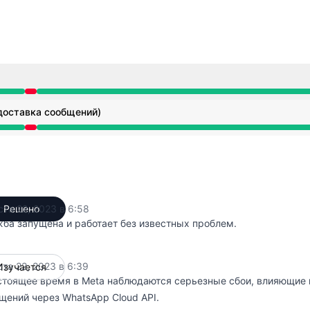
от 6:39 AM до 6:58 AM
доставка сообщений)
от 6:39 AM до 6:58 AM
ста 22, 2023 в 6:58
Решено
UTC
ба запущена и работает без известных проблем.
ста 22, 2023 в 6:39
Изучается
UTC
стоящее время в Meta наблюдаются серьезные сбои, влияющие 
щений через WhatsApp Cloud API.