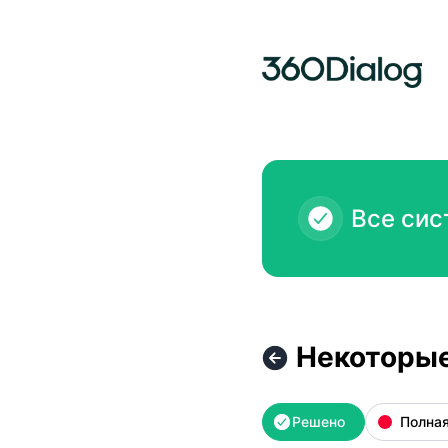
360dialog - Некоторые сбои в обмене сообщениями (Cl
Все сис
Некоторые
Решено
Полная